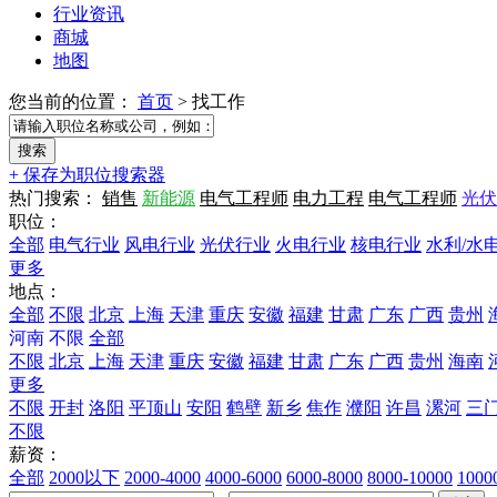
行业资讯
商城
地图
您当前的位置：
首页
>
找工作
+ 保存为职位搜索器
热门搜索：
销售
新能源
电气工程师
电力工程
电气工程师
光伏
职位：
全部
电气行业
风电行业
光伏行业
火电行业
核电行业
水利/水
更多
地点：
全部
不限
北京
上海
天津
重庆
安徽
福建
甘肃
广东
广西
贵州
河南
不限
全部
不限
北京
上海
天津
重庆
安徽
福建
甘肃
广东
广西
贵州
海南
更多
不限
开封
洛阳
平顶山
安阳
鹤壁
新乡
焦作
濮阳
许昌
漯河
三
不限
薪资：
全部
2000以下
2000-4000
4000-6000
6000-8000
8000-10000
100