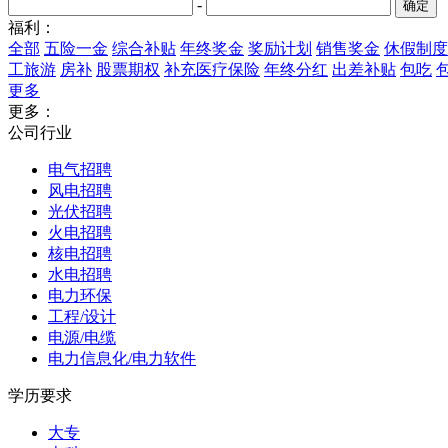
-
福利：
全部
五险一金
综合补贴
年终奖金
奖励计划
销售奖金
休假制度
工旅游
房补
股票期权
补充医疗保险
年终分红
出差补贴
包吃
更多
更多：
公司行业
电气招聘
风电招聘
光伏招聘
火电招聘
核电招聘
水电招聘
电力环保
工程/设计
电源/电缆
电力信息化/电力软件
学历要求
大专