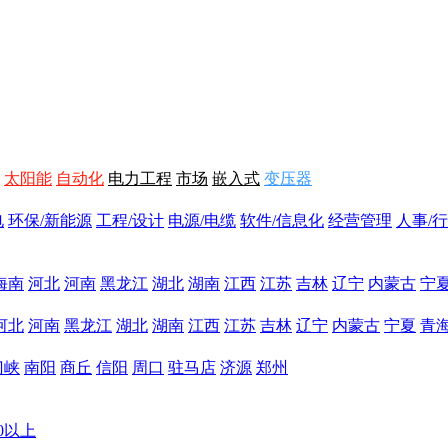
太阳能
自动化
电力工程
市场
嵌入式
变压器
电
环保/新能源
工程/设计
电源/电缆
软件/信息化
经营管理
人事/行
海南
河北
河南
黑龙江
湖北
湖南
江西
江苏
吉林
辽宁
内蒙古
宁
河北
河南
黑龙江
湖北
湖南
江西
江苏
吉林
辽宁
内蒙古
宁夏
青
门峡
南阳
商丘
信阳
周口
驻马店
济源
郑州
00以上