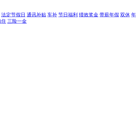
法定节假日
通讯补贴
车补
节日福利
绩效奖金
带薪年假
双休
年
包住
三险一金